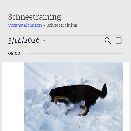
Schneetraining
Veranstaltungen
Schneetraining
Veranstaltungen
Veranst
3/14/2026
Ver
Suche
Tag
for
Datum
Ans
Suche
08:00
wählen.
Nav
März
und
14,
Ansicht
2026
Navigat