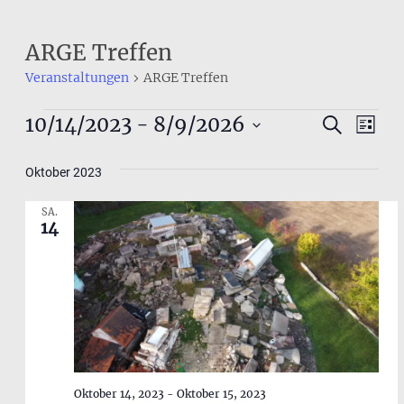
ARGE Treffen
Veranstaltungen
ARGE Treffen
Veranstaltungen
Veranst
10/14/2023
 - 
8/9/2026
Ver
Suche
Liste
Datum
Ans
Suche
wählen.
Oktober 2023
Nav
und
Ansicht
SA.
14
Navigat
Oktober 14, 2023
-
Oktober 15, 2023