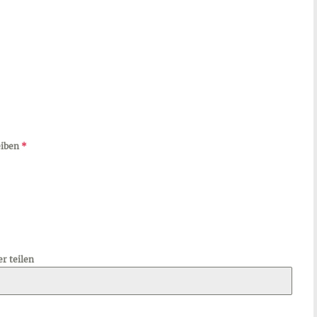
eiben
*
r teilen