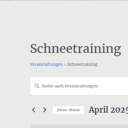
Schneetraining
Veranstaltungen
Schneetraining
Veranstaltungen
Veranstaltungen
Bitte
Suche
Schlüsselwort
eingeben.
und
Suche
April 202
Ansichten,
Dieser Monat
nach
Veranstaltungen
Navigation
Datum
Schlüsselwort.
wählen.