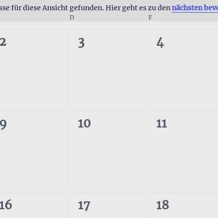
se für diese Ansicht gefunden. Hier geht es zu den
nächsten bev
Hinweis
MITTWOCH
D
DONNERSTAG
F
FREITAG
0
0
0
2
3
4
gen,
Veranstaltungen,
Veranstaltungen,
Veranstal
0
0
0
9
10
11
gen,
Veranstaltungen,
Veranstaltungen,
Veranstal
0
0
0
16
17
18