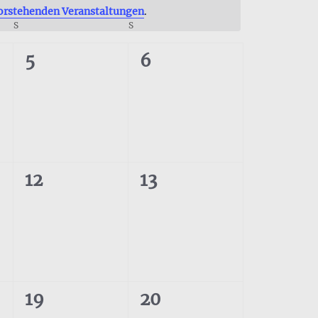
orstehenden Veranstaltungen
.
S
SAMSTAG
S
SONNTAG
0
0
5
6
tungen,
Veranstaltungen,
Veranstaltungen,
0
0
12
13
tungen,
Veranstaltungen,
Veranstaltungen,
0
0
19
20