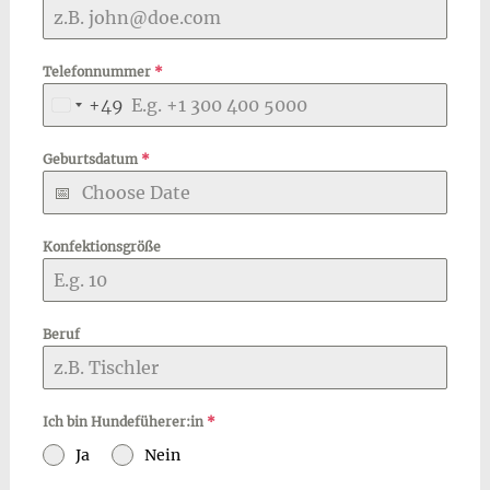
Telefonnummer
*
+49
Germany
+49
Geburtsdatum
*
Konfektionsgröße
Beruf
Ich bin Hundefüherer:in
*
Ja
Nein