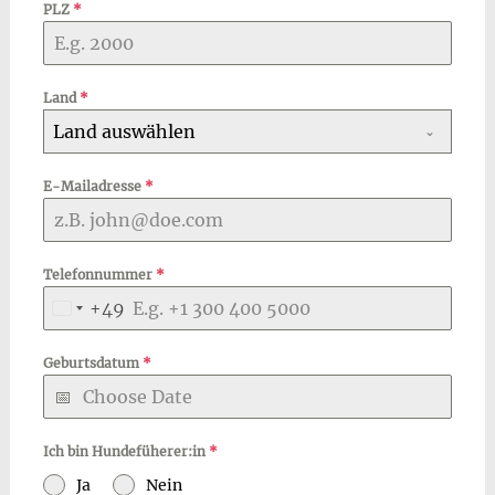
PLZ
*
Land
*
Land auswählen
E-Mailadresse
*
Telefonnummer
*
+49
Germany
+49
Geburtsdatum
*
Ich bin Hundefüherer:in
*
Ja
Nein